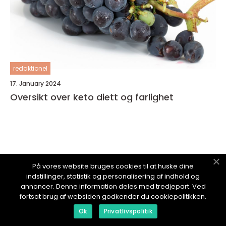
redaktionel
17. January 2024
Oversikt over keto diett og farlighet
MERLIVSSTIL.
no
På vores website bruges cookies til at huske dine
indstillinger, statistik og personalisering af indhold og
annoncer. Denne information deles med tredjepart. Ved
fortsat brug af websiden godkender du cookiepolitikken.
Ok
Privatlivspolitik