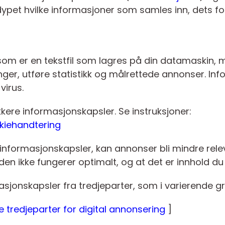
dypet hvilke informasjoner som samles inn, dets fo
 som er en tekstfil som lagres på din datamaskin,
linger, utføre statistikk og målrettede annonser. I
virus.
okkere informasjonskapsler. Se instruksjoner:
kiehandtering
er informasjonskapsler, kan annonser bli mindre rele
en ikke fungerer optimalt, og at det er innhold du ik
asjonskapsler fra tredjeparter, som i varierende g
 tredjeparter for digital annonsering
]