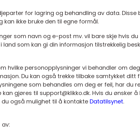
tredjeparter for lagring og behandling av data. Diss
 kan ikke bruke den til egne formål.
ger som navn og e-post mv. vil bare skje hvis du g
i land som kan gi din informasjon tilstrekkelig besk
rt om hvilke personopplysninger vi behandler om de
masjon. Du kan også trekke tilbake samtykket ditt
ningene som behandles om deg er feil, har du rett 
e kan gjøres til support@klikko.dk. Hvis du ønsker 
 du også mulighet til å kontakte
Datatilsynet
.
 av: