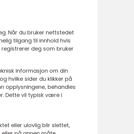
deg. Når du bruker nettstedet
elig tilgang til innhold hvis
r, registrerer deg som bruker
teknisk informasjon om din
g hvilke sider du klikker på
r inn opplysningene, behandles
Dette vil typisk være i
t eller ulovlig blir slettet,
s eller på annen måte