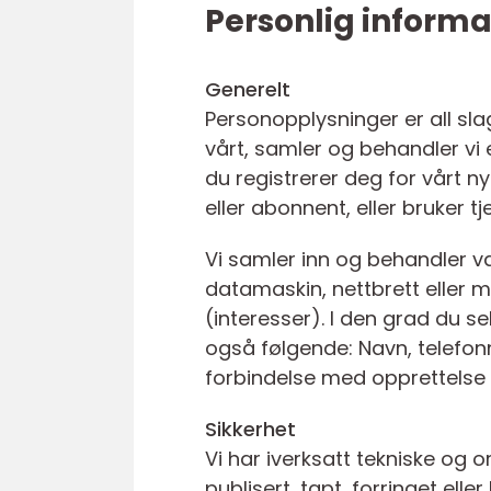
Personlig informa
Generelt
Personopplysninger er all sla
vårt, samler og behandler vi en
du registrerer deg for vårt n
eller abonnent, eller bruker tj
Vi samler inn og behandler va
datamaskin, nettbrett eller m
(interesser). I den grad du se
også følgende: Navn, telefon
forbindelse med opprettelse a
Sikkerhet
Vi har iverksatt tekniske og or
publisert, tapt, forringet e