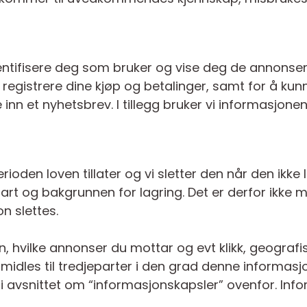
dentifisere deg som bruker og vise deg de annonse
 registrere dine kjøp og betalinger, samt for å kun
 inn et nyhetsbrev. I tillegg bruker vi informasjonen
rioden loven tillater og vi sletter den når den ikke
t og bakgrunnen for lagring. Det er derfor ikke mu
n slettes.
, hvilke annonser du mottar og evt klikk, geografi
idles til tredjeparter i den grad denne informasjon
 i avsnittet om “informasjonskapsler” ovenfor. Info