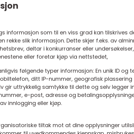
sjon
gs informasjon som til en viss grad kan tilskrives 
 rekke slik informasjon. Dette skjer f.eks. av alminn
yhetsbrev, deltar i konkurranser eller undersøkelse
enestene eller foretar kjøp via nettstedet,
nligvis følgende typer informasjon: En unik ID og 
obiltelefon, ditt IP-nummer, geografisk plassering o
lv gir uttrykkelig samtykke til dette og selv legge
nummer, e-post, adresse og betalingsopplysninger. 
v innlogging eller kjøp.
ganisatoriske tiltak mot at dine opplysninger utilsikte
ller kommer til uvedkommendes kjennskap, misbruke