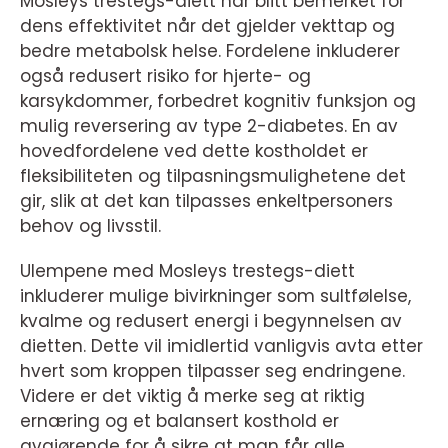
Mosleys trestegs-diett har blitt bemerket for
dens effektivitet når det gjelder vekttap og
bedre metabolsk helse. Fordelene inkluderer
også redusert risiko for hjerte- og
karsykdommer, forbedret kognitiv funksjon og
mulig reversering av type 2-diabetes. En av
hovedfordelene ved dette kostholdet er
fleksibiliteten og tilpasningsmulighetene det
gir, slik at det kan tilpasses enkeltpersoners
behov og livsstil.
Ulempene med Mosleys trestegs-diett
inkluderer mulige bivirkninger som sultfølelse,
kvalme og redusert energi i begynnelsen av
dietten. Dette vil imidlertid vanligvis avta etter
hvert som kroppen tilpasser seg endringene.
Videre er det viktig å merke seg at riktig
ernæring og et balansert kosthold er
avgjørende for å sikre at man får alle