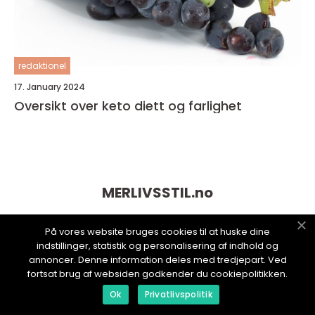
redaktionel
17. January 2024
Oversikt over keto diett og farlighet
MERLIVSSTIL.
no
På vores website bruges cookies til at huske dine
indstillinger, statistik og personalisering af indhold og
annoncer. Denne information deles med tredjepart. Ved
fortsat brug af websiden godkender du cookiepolitikken.
Ok
Privatlivspolitik