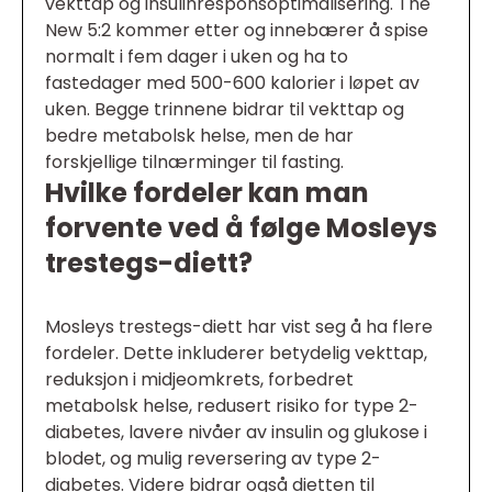
vekttap og insulinresponsoptimalisering. The
New 5:2 kommer etter og innebærer å spise
normalt i fem dager i uken og ha to
fastedager med 500-600 kalorier i løpet av
uken. Begge trinnene bidrar til vekttap og
bedre metabolsk helse, men de har
forskjellige tilnærminger til fasting.
Hvilke fordeler kan man
forvente ved å følge Mosleys
trestegs-diett?
Mosleys trestegs-diett har vist seg å ha flere
fordeler. Dette inkluderer betydelig vekttap,
reduksjon i midjeomkrets, forbedret
metabolsk helse, redusert risiko for type 2-
diabetes, lavere nivåer av insulin og glukose i
blodet, og mulig reversering av type 2-
diabetes. Videre bidrar også dietten til