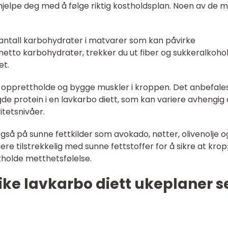
jelpe deg med å følge riktig kostholdsplan. Noen av de 
 antall karbohydrater i matvarer som kan påvirke
netto karbohydrater, trekker du ut fiber og sukkeralkoho
et.
r å opprettholde og bygge muskler i kroppen. Det anbefale
 protein i en lavkarbo diett, som kan variere avhengig 
itetsnivåer.
også på sunne fettkilder som avokado, nøtter, olivenolje o
ere tilstrekkelig med sunne fettstoffer for å sikre at kro
tholde metthetsfølelse.
like lavkarbo diett ukeplaner s