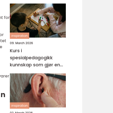
nt for
or
inspiration
itet
09. March 2026
de
Kurs i
spesialpedagogikk
kunnskap som gjør en
forskjell i hverdagen
varer
an
inspiration
02. March 2026