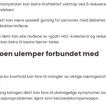
bohydrater kan bidra til effektivt vekttap ved å reduser
følelsen.
iett kan være spesielt gunstig for personer med diabetes
odsukkernivåene.
o diett kan øke nivåene av «godt» HDL-kolesterol og redu
kan bidra til bedre hjerte-helse.
noen ulemper forbundet med
arbo kosthold kan føre til mangler av viktige næringsstof
.
ng ketogen diett kan føre til ubehagelige symptomer s
trasjonsproblemer, kjent som ketosedekompensasjon.