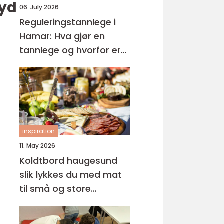
øyd
06. July 2026
Reguleringstannlege i
Hamar: Hva gjør en
tannlege og hvorfor er
regelmessige besøk så
viktige?
inspiration
11. May 2026
Koldtbord haugesund
slik lykkes du med mat
til små og store
anledninger