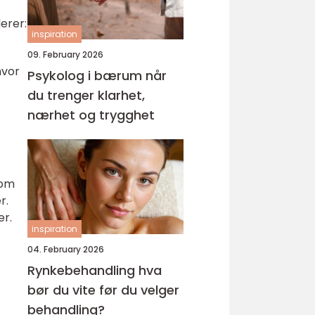
erer:
inspiration
09. February 2026
hvor
Psykolog i bærum når
du trenger klarhet,
nærhet og trygghet
nom
r.
er.
inspiration
04. February 2026
Rynkebehandling hva
bør du vite før du velger
behandling?