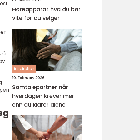
mest
Høreapparat hva du bør
vite før du velger
ler
s å
av
inspiration
10. February 2026
g
Samtalepartner når
ppen
hverdagen krever mer
enn du klarer alene
eg