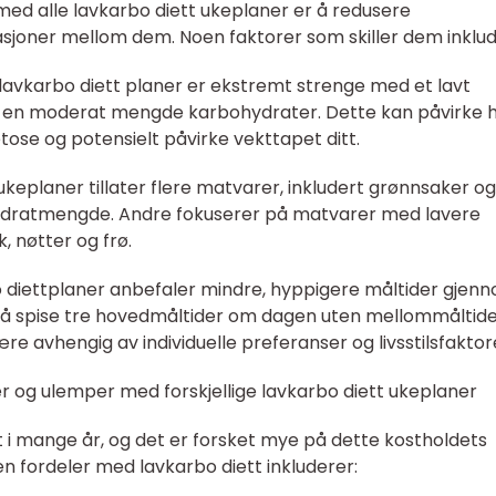
ed alle lavkarbo diett ukeplaner er å redusere
asjoner mellom dem. Noen faktorer som skiller dem inklud
lavkarbo diett planer er ekstremt strenge med et lavt
re en moderat mengde karbohydrater. Dette kan påvirke 
ketose og potensielt påvirke vekttapet ditt.
ukeplaner tillater flere matvarer, inkludert grønnsaker og
ydratmengde. Andre fokuserer på matvarer med lavere
, nøtter og frø.
o diettplaner anbefaler mindre, hyppigere måltider gjen
å spise tre hovedmåltider om dagen uten mellommåltide
e avhengig av individuelle preferanser og livsstilsfaktor
r og ulemper med forskjellige lavkarbo diett ukeplaner
rt i mange år, og det er forsket mye på dette kostholdets
n fordeler med lavkarbo diett inkluderer: