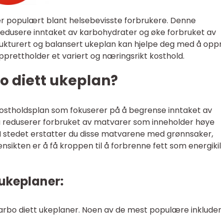
mer populært blant helsebevisste forbrukere. Denne
redusere inntaket av karbohydrater og øke forbruket av
trukturert og balansert ukeplan kan hjelpe deg med å opp
pprettholder et variert og næringsrikt kosthold.
o diett ukeplan?
kostholdsplan som fokuserer på å begrense inntaket av
u reduserer forbruket av matvarer som inneholder høye
. I stedet erstatter du disse matvarene med grønnsaker,
nsikten er å få kroppen til å forbrenne fett som energikil
 ukeplaner:
vkarbo diett ukeplaner. Noen av de mest populære inkluder