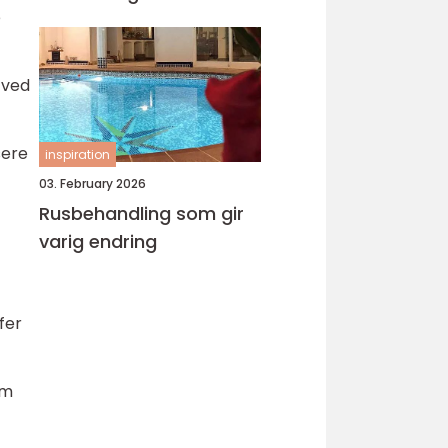
e
 ved
sere
inspiration
03. February 2026
Rusbehandling som gir
varig endring
fer
om