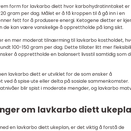
strem form for lavkarbo diett hvor karbohydratinntaket er
20 gram per dag. Målet er å få kroppen til å gå inn i en
enner fett for å produsere energi. Ketogene dietter er kje
n de kan være vanskelige å opprettholde på lang sikt.
 er en mer moderat tilnærming til lavkarbo kostholdet, hv
undt 100-150 gram per dag. Dette tillater litt mer fleksibil
ønsker å opprettholde en balansert livsstil samtidig som 
pen lavkarbo diett er utviklet for de som ønsker å
t ved å spise ute eller delta på sosiale sammenkomster.
nivåer blir spist i moderate mengder, og lavkarbo mat
inger om lavkarbo diett ukepl
d en lavkarbo diett ukeplan, er det viktig å forstå de