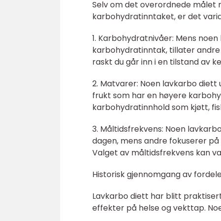
Selv om det overordnede målet m
karbohydratinntaket, er det vari
1. Karbohydratnivåer: Mens noen 
karbohydratinntak, tillater and
raskt du går inn i en tilstand av 
2. Matvarer: Noen lavkarbo diett 
frukt som har en høyere karboh
karbohydratinnhold som kjøtt, fisk
3. Måltidsfrekvens: Noen lavkarb
dagen, mens andre fokuserer på 
Valget av måltidsfrekvens kan vær
Historisk gjennomgang av fordele
Lavkarbo diett har blitt praktise
effekter på helse og vekttap. Noe