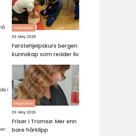
nå
inspiration
03. May 2026
Førstehjelpskurs bergen
kunnskap som redder liv
de i
inspiration
03. May 2026
Frisør i Tromsø: Mer enn
er:
bare hårklipp