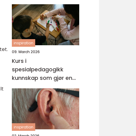
inspiration
tet.
09. March 2026
Kurs i
spesialpedagogikk
kunnskap som gjør en
forskjell i hverdagen
lt
inspiration
02. March 2026