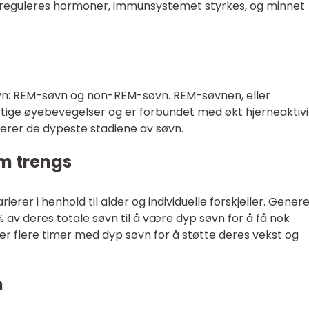
 reguleres hormoner, immunsystemet styrkes, og minnet
vn: REM-søvn og non-REM-søvn. REM-søvnen, eller
ige øyebevegelser og er forbundet med økt hjerneaktivi
erer de dypeste stadiene av søvn.
m trengs
er i henhold til alder og individuelle forskjeller. Genere
 av deres totale søvn til å være dyp søvn for å få nok
er flere timer med dyp søvn for å støtte deres vekst og
n