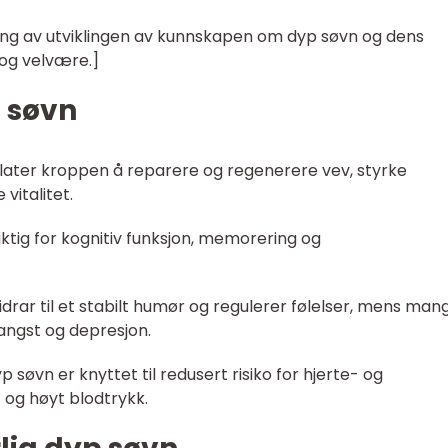
ang av utviklingen av kunnskapen om dyp søvn og dens
og velvære.]
 søvn
illater kroppen å reparere og regenerere vev, styrke
italitet.
ktig for kognitiv funksjon, memorering og
drar til et stabilt humør og regulerer følelser, mens man
 angst og depresjon.
søvn er knyttet til redusert risiko for hjerte- og
og høyt blodtrykk.