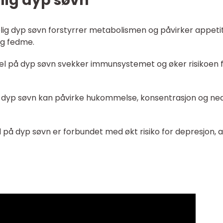
ig dyp søvn
kelig dyp søvn forstyrrer metabolismen og påvirker appeti
og fedme.
l på dyp søvn svekker immunsystemet og øker risikoen 
ig dyp søvn kan påvirke hukommelse, konsentrasjon og ne
på dyp søvn er forbundet med økt risiko for depresjon, 