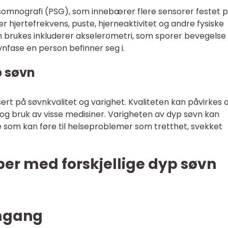
somnografi (PSG), som innebærer flere sensorer festet 
 hjertefrekvens, puste, hjerneaktivitet og andre fysiske
brukes inkluderer akselerometri, som sporer bevegelse
vnfase en person befinner seg i.
p søvn
rt på søvnkvalitet og varighet. Kvaliteten kan påvirkes 
 og bruk av visse medisiner. Varigheten av dyp søvn kan
 som kan føre til helseproblemer som tretthet, svekket
er med forskjellige dyp søvn
omgang