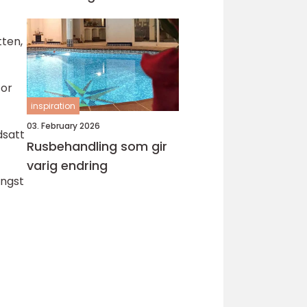
tten,
for
inspiration
03. February 2026
dsatt
Rusbehandling som gir
varig endring
angst