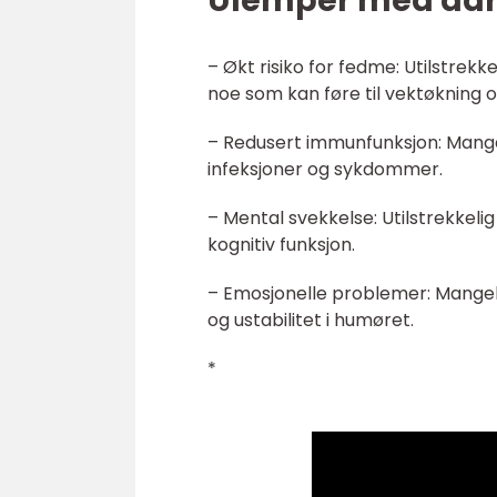
Ulemper med dårl
– Økt risiko for fedme: Utilstrek
noe som kan føre til vektøkning 
– Redusert immunfunksjon: Mange
infeksjoner og sykdommer.
– Mental svekkelse: Utilstrekkel
kognitiv funksjon.
– Emosjonelle problemer: Mangel 
og ustabilitet i humøret.
*