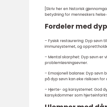
[Skriv her en historisk gjennomg
betydning for menneskers helse 
Fordeler med dyp
– Fysisk restaurering: Dyp søvn t
immunsystemet, og opprettholde v
– Mental skarphet: Dyp søvn er vi
problemløsningsevner.
– Emosjonell balanse: Dyp søvn bi
på dyp søvn kan øke risikoen for
– Hjerte- og karsystemet: God dyp 
karsykdommer som hjerteinfarkt 