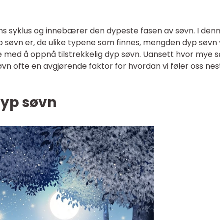
ens syklus og innebærer den dypeste fasen av søvn. I den
yp søvn er, de ulike typene som finnes, mengden dyp søvn 
ne med å oppnå tilstrekkelig dyp søvn. Uansett hvor mye 
søvn ofte en avgjørende faktor for hvordan vi føler oss nes
dyp søvn