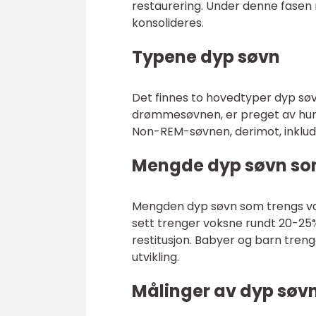
restaurering. Under denne fasen
konsolideres.
Typene dyp søvn
Det finnes to hovedtyper dyp sø
drømmesøvnen, er preget av hurt
Non-REM-søvnen, derimot, inklud
Mengde dyp søvn so
Mengden dyp søvn som trengs varier
sett trenger voksne rundt 20-25%
restitusjon. Babyer og barn treng
utvikling.
Målinger av dyp søv