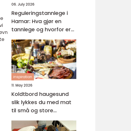
06. July 2026
Reguleringstannlege i
ne
Hamar: Hva gjør en
vi
tannlege og hvorfor er
søvn
regelmessige besøk så
te
viktige?
inspiration
11. May 2026
Koldtbord haugesund
slik lykkes du med mat
til små og store
anledninger