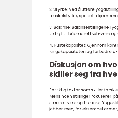
2. Styrke: Ved å utføre yogastil
muskelstyrke, spesielt i kjernem
3. Balanse: Balansestillingene i y
viktig for både idrettsutøvere o
4. Pustekapasitet: Gjennom kontro
lungekapasiteten og forbedre oks
Diskusjon om hvor
skiller seg fra hv
En viktig faktor som skiller forskj
Mens noen stillinger fokuserer p
større styrke og balanse. Yogasti
jobber med, for eksempel armer, 