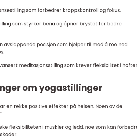
lansestilling som forbedrer kroppskontroll og fokus.
n stilling som styrker bena og åpner brystet for bedre
: En avslappende posisjon som hjelper til med å roe ned
s.
avansert meditasjonsstilling som krever fleksibilitet i hofte
nger om yogastillinger
 har en rekke positive effekter på helsen. Noen av de
:
 å øke fleksibiliteten i muskler og ledd, noe som kan forbedr
 skader.