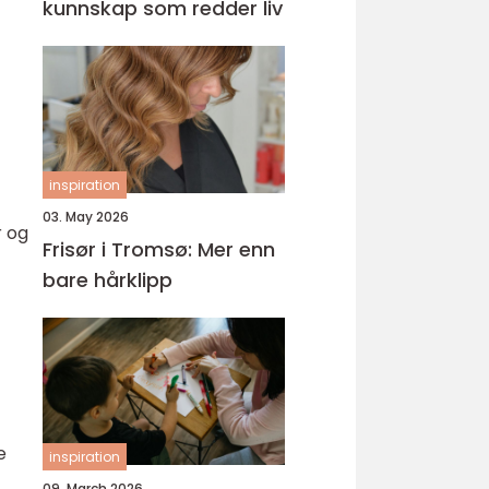
kunnskap som redder liv
inspiration
03. May 2026
r og
Frisør i Tromsø: Mer enn
bare hårklipp
e
inspiration
09. March 2026