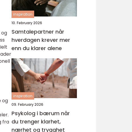
inspiration
10. February 2026
Samtalepartner når
p og
hverdagen krever mer
ess
ielt
enn du klarer alene
kader
onell
inspiration
e og
09. February 2026
Psykolog i bærum når
ler.
du trenger klarhet,
g fra
nærhet og trygghet