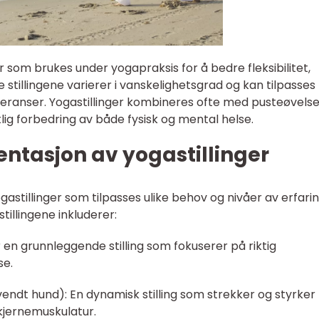
er som brukes under yogapraksis for å bedre fleksibilitet,
 stillingene varierer i vanskelighetsgrad og kan tilpasses
eferanser. Yogastillinger kombineres ofte med pusteøvels
lig forbedring av både fysisk og mental helse.
ntasjon av yogastillinger
gastillinger som tilpasses ulike behov og nivåer av erfarin
illingene inkluderer:
 er en grunnleggende stilling som fokuserer på riktig
se.
dt hund): En dynamisk stilling som strekker og styrker
kjernemuskulatur.