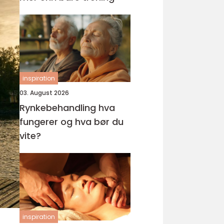
inspiration
03. August 2026
Rynkebehandling hva
fungerer og hva bør du
vite?
inspiration