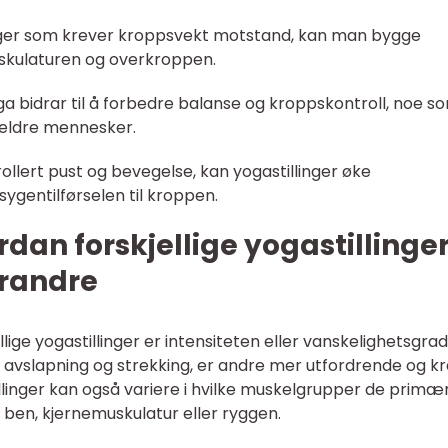
linger som krever kroppsvekt motstand, kan man bygge
uskulaturen og overkroppen.
oga bidrar til å forbedre balanse og kroppskontroll, noe s
g eldre mennesker.
llert pust og bevegelse, kan yogastillinger øke
ygentilførselen til kroppen.
dan forskjellige yogastillinge
erandre
ellige yogastillinger er intensiteten eller vanskelighetsgra
å avslapning og strekking, er andre mer utfordrende og k
llinger kan også variere i hvilke muskelgrupper de primæ
ben, kjernemuskulatur eller ryggen.