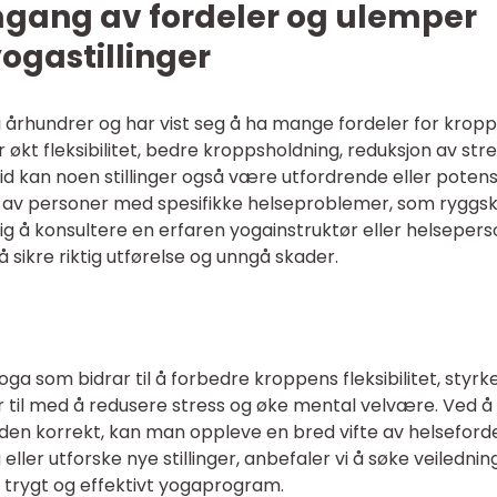
mgang av fordeler og ulemper
yogastillinger
t i århundrer og har vist seg å ha mange fordeler for krop
 økt fleksibilitet, bedre kroppsholdning, reduksjon av str
id kan noen stillinger også være utfordrende eller potens
ller av personer med spesifikke helseproblemer, som ryggs
tig å konsultere en erfaren yogainstruktør eller helsepers
å sikre riktig utførelse og unngå skader.
yoga som bidrar til å forbedre kroppens fleksibilitet, styrk
r til med å redusere stress og øke mental velvære. Ved å
re den korrekt, kan man oppleve en bred vifte av helseforde
ller utforske nye stillinger, anbefaler vi å søke veilednin
et trygt og effektivt yogaprogram.