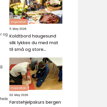
inspiration
11. May 2026
er og
Koldtbord haugesund
slik lykkes du med mat
til små og store
anledninger
g.
inspiration
03. May 2026
 hele
Førstehjelpskurs bergen