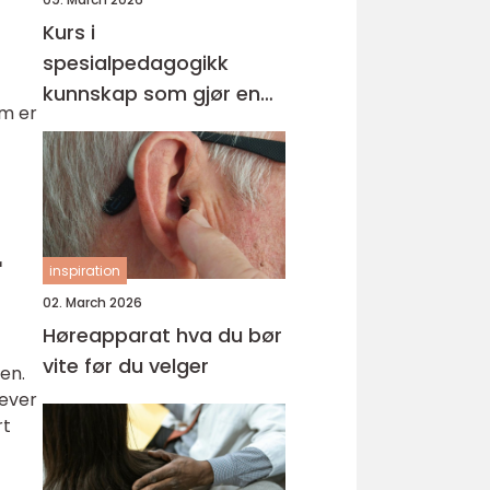
Kurs i
spesialpedagogikk
kunnskap som gjør en
om er
forskjell i hverdagen
r
inspiration
02. March 2026
Høreapparat hva du bør
vite før du velger
den.
rever
rt