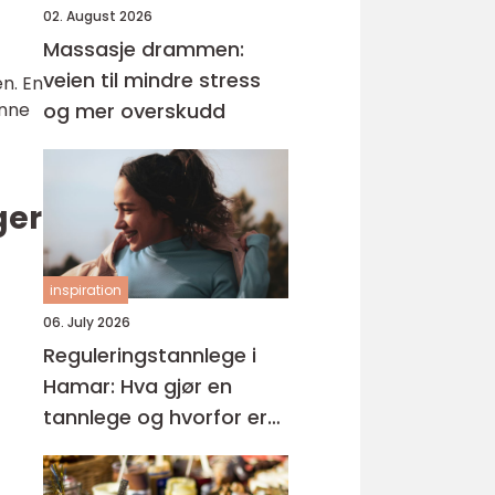
02. August 2026
Massasje drammen:
veien til mindre stress
n. En
enne
og mer overskudd
ger
inspiration
06. July 2026
Reguleringstannlege i
Hamar: Hva gjør en
tannlege og hvorfor er
regelmessige besøk så
viktige?