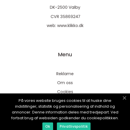
web:
www.klikko.dk
Menu
Reklame
Om oss
Cookies
På vores website bruges cookies til at huske dine
Kontakt Oss
indstillinger, statistik og personalisering af indhold og
Sitemap
annoncer. Denne information deles med tredjepart. Ved
fortsat brug af websiden godkender du cookiepolitikken.
Ok
Privatlivspolitik