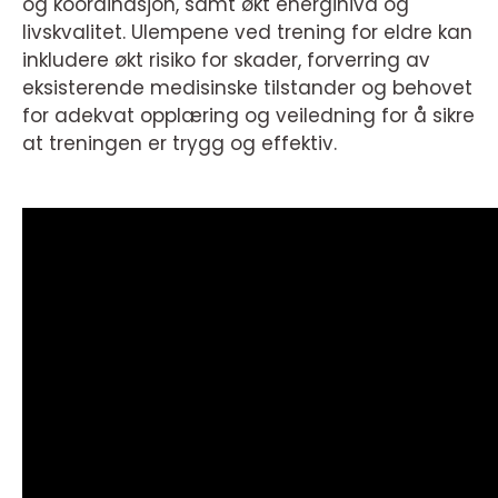
og koordinasjon, samt økt energinivå og
livskvalitet. Ulempene ved trening for eldre kan
inkludere økt risiko for skader, forverring av
eksisterende medisinske tilstander og behovet
for adekvat opplæring og veiledning for å sikre
at treningen er trygg og effektiv.