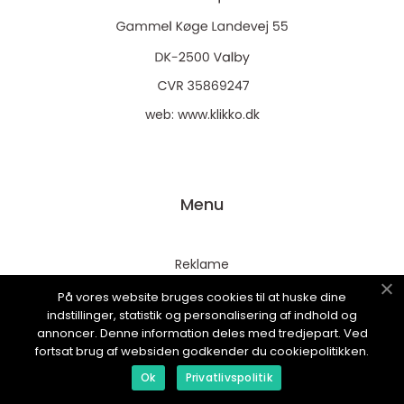
web:
www.klikko.dk
Menu
Reklame
Om oss
På vores website bruges cookies til at huske dine
indstillinger, statistik og personalisering af indhold og
Cookies
annoncer. Denne information deles med tredjepart. Ved
Kontakt Oss
fortsat brug af websiden godkender du cookiepolitikken.
Sitemap
Ok
Privatlivspolitik