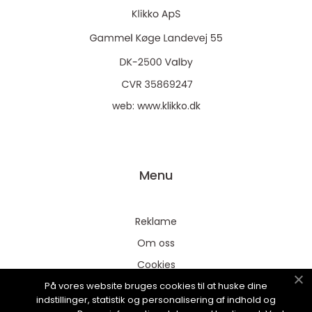
web:
www.klikko.dk
Menu
Reklame
Om oss
Cookies
På vores website bruges cookies til at huske dine
Kontakt Oss
indstillinger, statistik og personalisering af indhold og
Sitemap