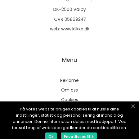
web:
www.klikko.dk
Menu
Reklame
Om oss
Cookies
På vores website bruges cookies til at huske dine
Kontakt Oss
indstillinger, statistik og personalisering af indhold og
Sitemap
annoncer. Denne information deles med tredjepart. Ved
fortsat brug af websiden godkender du cookiepolitikken.
Ok
Privatlivspolitik