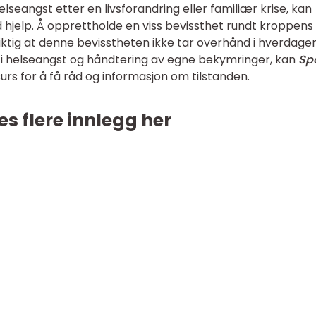
lseangst etter en livsforandring eller familiær krise, kan
d hjelp. Å opprettholde en viss bevissthet rundt kroppens
iktig at denne bevisstheten ikke tar overhånd i hverdagen
t i helseangst og håndtering av egne bekymringer, kan
Sp
urs for å få råd og informasjon om tilstanden.
es flere innlegg her