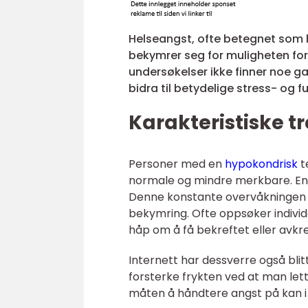
Helseangst, ofte betegnet som hy
bekymrer seg for muligheten for
undersøkelser ikke finner noe g
bidra til betydelige stress- og f
Karakteristiske t
Personer med en
hypokondrisk
t
normale og mindre merkbare. Enh
Denne konstante overvåkningen e
bekymring. Ofte oppsøker individ
håp om å få bekreftet eller avkre
Internett har dessverre også blit
forsterke frykten ved at man let
måten å håndtere angst på kan i 