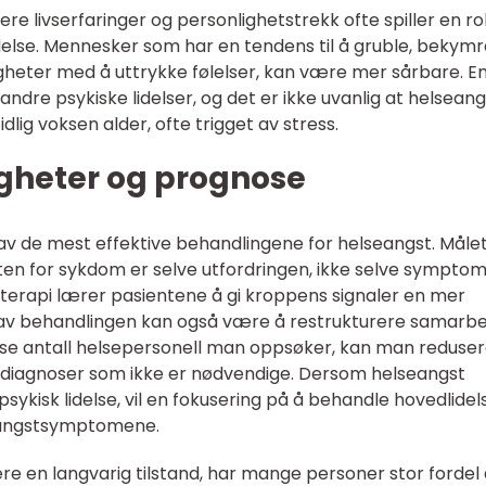
ere livserfaringer og personlighetstrekk ofte spiller en rol
idelse. Mennesker som har en tendens til å gruble, bekym
gheter med å uttrykke følelser, kan være mer sårbare. En 
andre psykiske lidelser, og det er ikke uvanlig at helseang
lig voksen alder, ofte trigget av stress.
gheter og prognose
v de mest effektive behandlingene for helseangst. Målet
frykten for sykdom er selve utfordringen, ikke selve sympt
erapi lærer pasientene å gi kroppens signaler en mer
del av behandlingen kan også være å restrukturere samarb
se antall helsepersonell man oppsøker, kan man reduse
 diagnoser som ikke er nødvendige. Dersom helseangst
ykisk lidelse, vil en fokusering på å behandle hovedlidel
lseangstsymptomene.
ære en langvarig tilstand, har mange personer stor fordel