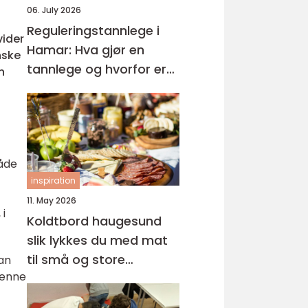
06. July 2026
Reguleringstannlege i
vider
Hamar: Hva gjør en
nske
tannlege og hvorfor er
n
regelmessige besøk så
viktige?
åde
inspiration
11. May 2026
 i
Koldtbord haugesund
slik lykkes du med mat
til små og store
kan
Denne
anledninger