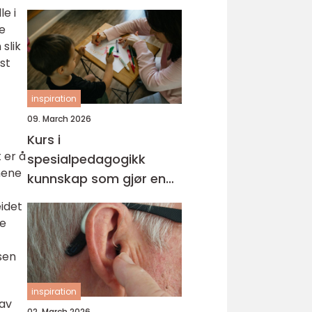
le i
re
slik
st
inspiration
09. March 2026
Kurs i
 er å
spesialpedagogikk
omene
kunnskap som gjør en
forskjell i hverdagen
eidet
re
sen
inspiration
 av
02. March 2026