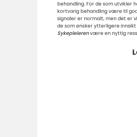
behandling. For de som utvikler he
kortvarig behandling være til go
signaler er normalt, men det er v
de som ønsker ytterligere innsik
Sykepleieren
være en nyttig ress
L