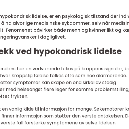
pokondrisk lidelse, er en psykologisk tilstand der indi
 å ha alvorlige medisinske sykdommer, selv når medisi
alt. Fenomenet påvirker både menn og kvinner likt og ka
ungeringvansker i dagliglivet.
rekk ved hypokondrisk lidelse
endens har en vedvarende fokus på kroppens signaler, b
ver kroppslig følelse tolkes ofte som noe alarmerende.
tter symptomer kan skape en ond sirkel av stadig
er med helseangst flere leger for samme problemstilling,
ftet frykten.
t en vanlig kilde til informasjon for mange. Søkemotorer 
t finner informasjon som støtter den verste antakelsen. 
verste fall forsterke symptomene av selve lidelsen.