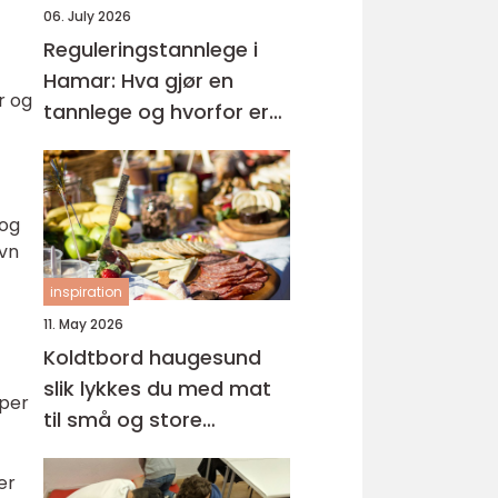
06. July 2026
Reguleringstannlege i
Hamar: Hva gjør en
r og
tannlege og hvorfor er
regelmessige besøk så
viktige?
 og
øvn
inspiration
11. May 2026
Koldtbord haugesund
slik lykkes du med mat
yper
til små og store
anledninger
er