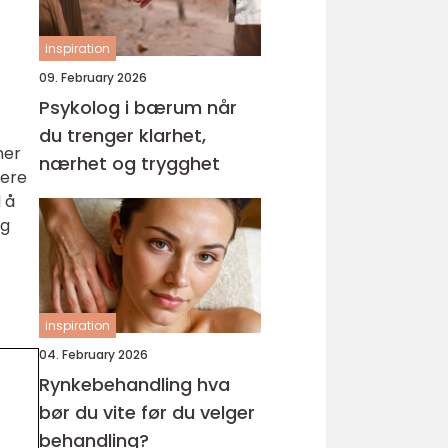
inspiration
09. February 2026
Psykolog i bærum når
du trenger klarhet,
mer
nærhet og trygghet
tere
 å
og
inspiration
04. February 2026
Rynkebehandling hva
bør du vite før du velger
behandling?