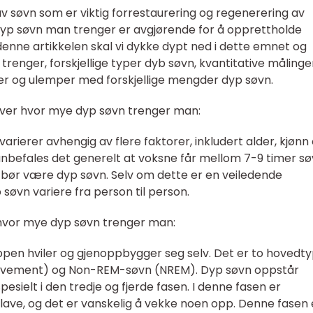
v søvn som er viktig forrestaurering og regenerering av
dyp søvn man trenger er avgjørende for å opprettholde
 denne artikkelen skal vi dykke dypt ned i dette emnet og
renger, forskjellige typer dyb søvn, kvantitative målinge
ler og ulemper med forskjellige mengder dyp søvn.
 over hvor mye dyp søvn trenger man:
ierer avhengig av flere faktorer, inkludert alder, kjønn
id anbefales det generelt at voksne får mellom 7-9 timer s
l bør være dyp søvn. Selv om dette er en veiledende
 søvn variere fra person til person.
hvor mye dyp søvn trenger man:
ppen hviler og gjenoppbygger seg selv. Det er to hovedt
Movement) og Non-REM-søvn (NREM). Dyp søvn oppstår
sielt i den tredje og fjerde fasen. I denne fasen er
lave, og det er vanskelig å vekke noen opp. Denne fasen 