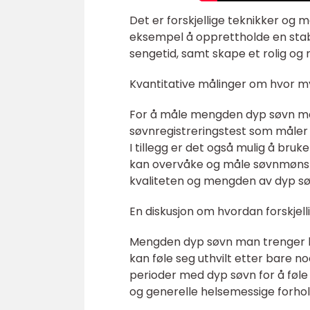
Det er forskjellige teknikker og
eksempel å opprettholde en stabi
sengetid, samt skape et rolig og 
Kvantitative målinger om hvor m
For å måle mengden dyp søvn ma
søvnregistreringstest som måler 
I tillegg er det også mulig å br
kan overvåke og måle søvnmønstr
kvaliteten og mengden av dyp sø
En diskusjon om hvordan forskjel
Mengden dyp søvn man trenger ka
kan føle seg uthvilt etter bare 
perioder med dyp søvn for å føle s
og generelle helsemessige forhol