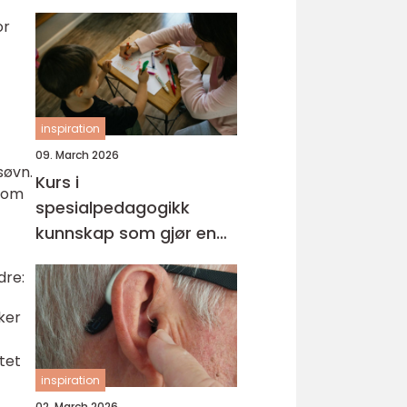
or
inspiration
09. March 2026
søvn.
Kurs i
 som
spesialpedagogikk
kunnskap som gjør en
forskjell i hverdagen
dre:
ker
itet
inspiration
02. March 2026