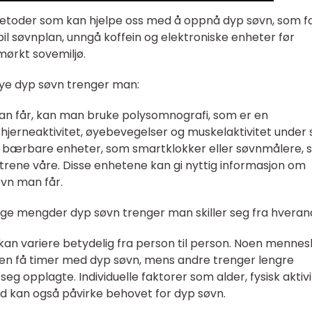
 metoder som kan hjelpe oss med å oppnå dyp søvn, som f
l søvnplan, unngå koffein og elektroniske enheter før
mørkt sovemiljø.
ye dyp søvn trenger man:
n får, kan man bruke polysomnografi, som er en
hjerneaktivitet, øyebevegelser og muskelaktivitet under 
uke bærbare enheter, som smartklokker eller søvnmålere,
ene våre. Disse enhetene kan gi nyttig informasjon om
vn man får.
lige mengder dyp søvn trenger man skiller seg fra hveran
n variere betydelig fra person til person. Noen mennes
noen få timer med dyp søvn, mens andre trenger lengre
eg opplagte. Individuelle faktorer som alder, fysisk aktiv
d kan også påvirke behovet for dyp søvn.