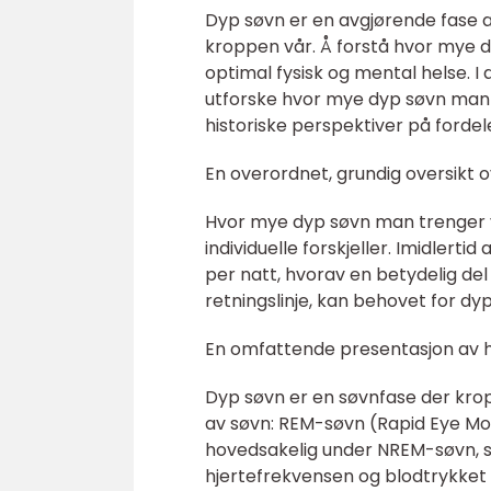
Dyp søvn er en avgjørende fase a
kroppen vår. Å forstå hvor mye 
optimal fysisk og mental helse. I
utforske hvor mye dyp søvn man t
historiske perspektiver på forde
En overordnet, grundig oversikt
Hvor mye dyp søvn man trenger var
individuelle forskjeller. Imidlert
per natt, hvorav en betydelig de
retningslinje, kan behovet for dyp
En omfattende presentasjon av 
Dyp søvn er en søvnfase der kro
av søvn: REM-søvn (Rapid Eye 
hovedsakelig under NREM-søvn, spe
hjertefrekvensen og blodtrykket 