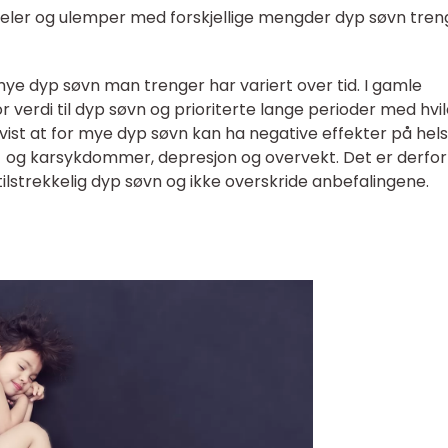
deler og ulemper med forskjellige mengder dyp søvn tren
mye dyp søvn man trenger har variert over tid. I gamle
 verdi til dyp søvn og prioriterte lange perioder med hvil
 vist at for mye dyp søvn kan ha negative effekter på hel
rte- og karsykdommer, depresjon og overvekt. Det er derfor
tilstrekkelig dyp søvn og ikke overskride anbefalingene.