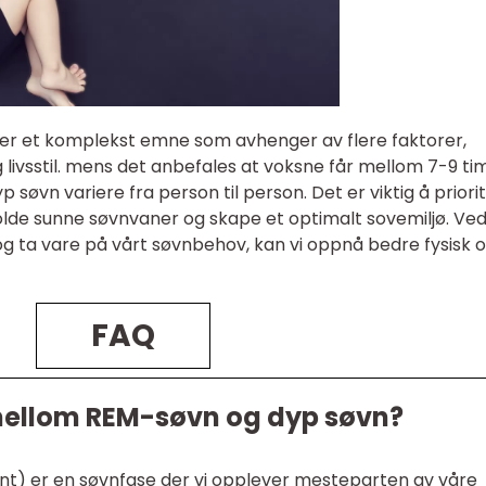
er et komplekst emne som avhenger av flere faktorer,
 og livsstil. mens det anbefales at voksne får mellom 7-9 ti
 søvn variere fra person til person. Det er viktig å priori
lde sunne søvnvaner og skape et optimalt sovemiljø. Ved
g ta vare på vårt søvnbehov, kan vi oppnå bedre fysisk 
FAQ
 mellom REM-søvn og dyp søvn?
) er en søvnfase der vi opplever mesteparten av våre