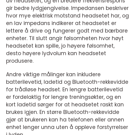
av headsetet, og en bredere frekvensrespons
gir bedre lydgjengivelse. Impedansen beskriver
hvor mye elektrisk motstand headsetet har, og
en lav impedans indikerer at headsetet er
lettere å drive og fungerer godt med bærbare
enheter. Til slutt angir følsomheten hvor høyt
headsetet kan spille, jo høyere følsomhet,
desto høyere lydvolum kan headsetet
produsere.
Andre viktige målinger kan inkludere
batterilevetid, ladetid og Bluetooth-rekkevidde
for trådløse headset. En lengre batterilevetid
er fordelaktig for lengre treningsøkter, og en
kort ladetid sørger for at headsetet raskt kan
brukes igjen. En større Bluetooth-rekkevidde
gjør at brukeren kan ha telefonen eller annen
enhet lenger unna uten å oppleve forstyrrelser
i lyden.